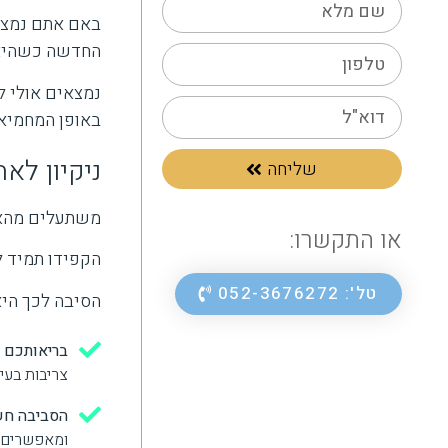
באם אתם נמצאי
החדשה כשהיא 
נמצאים אולי ל
באופן המחמיא 
ניקיון לאח
שליחה
משתעלים מהאב
או התקשרו:
הקפידו תמיד ל
טל': 052-3676272
הסיבה לכך היא 
בריאותכם ח
צריבות בעינ
הסביבה חשו
ומאפשרים ל