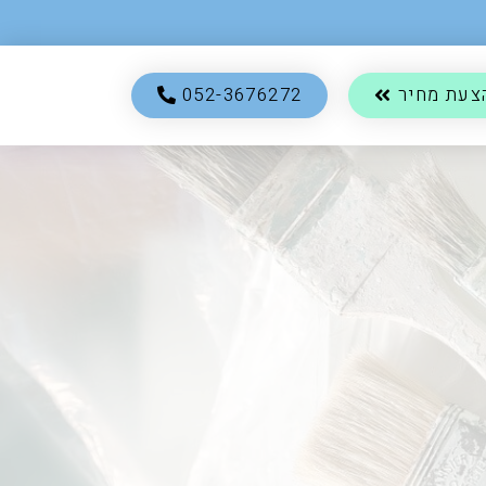
צעת מחיר
052-3676272