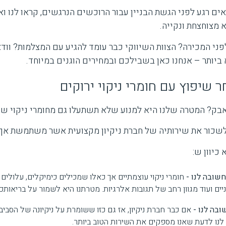
ם רגע לפני הגשת הבניין עבור הרוכשים הנרגשים, קראו לנו וא
מצוחצחת ונקייה.
פני המכירה? הצוות השיווקי כבר עומד להגיע עם המצלמות? וודאי
ביותר – אנחנו כאן בשבילכם ובמחירים הוגנים במיוחד.
ר שיפוץ עם חומרי ניקוי ירוקים
ק? המטרה שלנו היא למנוע שלא תשתעלו גם מחומרי ניקוי שמ
שכור את שירותיה של חברת ניקיון מקצועית אשר משתמשת אך ור
כיוון ש:
שובה לנו -
חומרי ניקוי עוצמתיים אך כאלו שמכילים כימיקלים, עלולים ל
יים ועוד מגוון רחב של תגובות אלרגיות. מטרתנו היא לשמור על בריאותכם
בה לנו -
אם כבר חברת ניקיון, אז גם כזו ששומרת על ניקיונה של הסביבה.
נו לדעת שאנו מספקים את השירות הטוב ביותר.