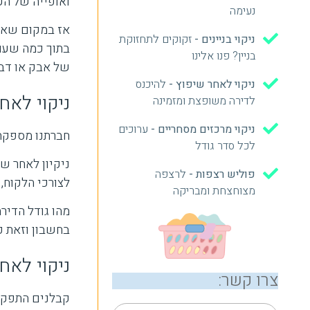
ואופייה של ה
נעימה
אז במקום שאתם
ניקוי בניינים -
זקוקים לתחזוקת
בתוך כמה שעות
בניין? פנו אלינו
של אבק או דבר
ניקוי לאחר שיפוץ -
להיכנס
ניקוי לאח
לדירה משופצת ומזמינה
ניקוי מרכזים מסחריים -
ערוכים
חברתנו מספקת 
לכל סדר גודל
ניקיון לאחר ש
פוליש רצפות -
לרצפה
לצורכי הלקוח,
מצוחצחת ומבריקה
מהו גודל הדיר
בחשבון וזאת כ
ניקוי לאח
צרו קשר:
קבלנים התפקדו