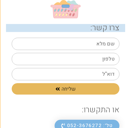
צרו קשר:
שליחה
או התקשרו:
טל': 052-3676272