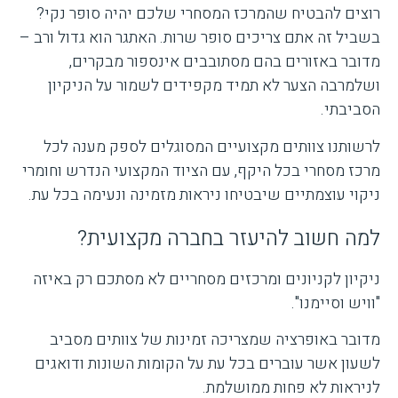
רוצים להבטיח שהמרכז המסחרי שלכם יהיה סופר נקי?
בשביל זה אתם צריכים סופר שרות. האתגר הוא גדול ורב –
מדובר באזורים בהם מסתובבים אינספור מבקרים,
ושלמרבה הצער לא תמיד מקפידים לשמור על הניקיון
הסביבתי.
לרשותנו צוותים מקצועיים המסוגלים לספק מענה לכל
מרכז מסחרי בכל היקף, עם הציוד המקצועי הנדרש וחומרי
ניקוי עוצמתיים שיבטיחו ניראות מזמינה ונעימה בכל עת.
למה חשוב להיעזר בחברה מקצועית?
ניקיון לקניונים ומרכזים מסחריים לא מסתכם רק באיזה
"וויש וסיימנו".
מדובר באופרציה שמצריכה זמינות של צוותים מסביב
לשעון אשר עוברים בכל עת על הקומות השונות ודואגים
לניראות לא פחות ממושלמת.