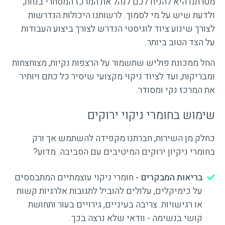
מטרתנו היא להניח לכם לנהל את המרכז המסחרי בנחת,
ולדעת שיש על מי לסמוך. לרשותנו היכולות הנדרשות
לצורך שינוע ציוד לוגיסטי הנדרש לצורך ביצוע העבודות
על הצד הטוב ביותר.
החל ממכונת פוליש שתשמור על הרצפות נקיות, מצוחצחות
ומבריקות, ועד לציוד ניקוי מקצועי שיסיר כל כתם ויותיר
את המרכז נקי ומסודר.
שימוש בחומרי ניקוי ירוקים
כחלק מן השירות, חברתנו מקפידה להשתמש אך ורק
בחומרי ניקיון ירוקים המיטיבים עם הסביבה. מדוע?
בריאות המבקרים -
חומרי ניקוי עוצמתיים המתבססים
על כימיקלים, עלולים להוביל לתגובות אלרגיות קשות
או רגישויות. צריבה בעיניים, גירויים בעור ותחושת
קושי בנשימה - וודאי שלא נרצה בכך.