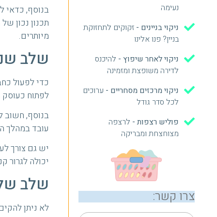
נעימה
בנוסף, כדאי ל
תכנון נכון של
ניקוי בניינים -
זקוקים לתחזוקת
מיותרים.
בניין? פנו אלינו
שלב שני
ניקוי לאחר שיפוץ -
להיכנס
לדירה משופצת ומזמינה
כדי לפעול כחב
ניקוי מרכזים מסחריים -
ערוכים
לפתוח כעוסק 
לכל סדר גודל
בנוסף, חשוב ל
פוליש רצפות -
לרצפה
עובד במהלך הע
מצוחצחת ומבריקה
יש גם צורך לע
יכולה לגרור ק
שלב שלי
צרו קשר:
לא ניתן להקים