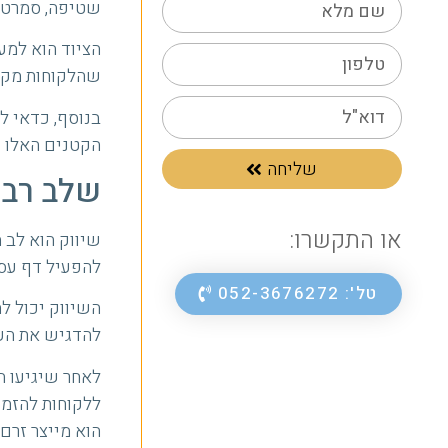
שטיפה, סמרטוטי
הציוד הוא למע
שהלקוחות מקבל
בנוסף, כדאי ל
הקטנים האלו י
שליחה
שלב רביע
או התקשרו:
שיווק הוא לב 
להפעיל דף עסק
טל': 052-3676272
השיווק יכול ל
להדגיש את הערכ
לאחר שיגיעו ה
ללקוחות להזמי
הוא מייצר זרם