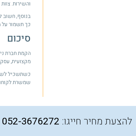
והשירות. צוות 
בנוסף, חשוב ל
כך תשמור על ה
סיכום
הקמת חברת ניק
מקצועית, עסקי
כשתשכיל לשלב 
שמשרת לקוחות
להצעת מחיר חייגו:
052-3676272