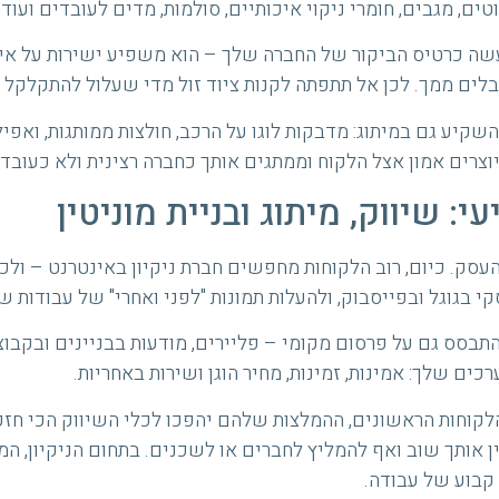
ם, מגבים, חומרי ניקוי איכותיים, סולמות, מדים לעובדים ועוד.
שה כרטיס הביקור של החברה שלך – הוא משפיע ישירות על איכ
ים ממך. לכן אל תתפתה לקנות ציוד זול מדי שעלול להתקלקל ב
השקיע גם במיתוג: מדבקות לוגו על הרכב, חולצות ממותגות, ואפי
וצרים אמון אצל הלקוח וממתגים אותך כחברה רצינית ולא כעובד נ
י: שיווק, מיתוג ובניית מוניטין
העסק. כיום, רוב הלקוחות מחפשים חברת ניקיון באינטרנט – ולכ
י בגוגל ובפייסבוק, ולהעלות תמונות "לפני ואחרי" של עבודות ש
התבסס גם על פרסום מקומי – פליירים, מודעות בבניינים ובקבוצ
ים שלך: אמינות, זמינות, מחיר הוגן ושירות באחריות.
לקוחות הראשונים, ההמלצות שלהם יהפכו לכלי השיווק הכי חזק
ן אותך שוב ואף להמליץ לחברים או לשכנים. בתחום הניקיון, המו
 קבוע של עבודה.