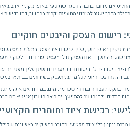
החליט אם מדובר בחברה קטנה שתופעל באופן מקומי, או בשאי
 תחילת הדרך יעזור להימנע מטעויות יקרות בהמשך, כמו רכישת צי
: רישום העסק והיבטים חוקיים
רת ניקיון באופן חוקי, עליך לרשום את העסק במע"מ, במס הכנסה
מורשה, ובהמשך – אם העסק גדל ומעסיק עובדים – לשקול מעבר
הוציא ביטוח צד ג’ וביטוח חבות מעבידים שיגן עליך מפני תביע
בודה. זהו צעד חיוני לכל מי שמתעסק בשירותים בבית או במש
מוד בתקנות עבודה ובחוקי שכר מינימום, במיוחד אם אתה מתכנן
נסות כבדים, ולכן חשוב להתייעץ עם רואה חשבון או יועץ מס כב
שי: רכישת ציוד וחומרים מקצועיי
 חברת ניקיון בלי ציוד מקצועי. מדובר בהשקעה ראשונית שכולל