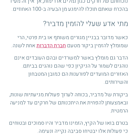
נוכחותם של חרקים כגון נמלים או רימות, אך אין זה מעיד
בהכרח שאתם תוכלו להימנע מן הבעיה ב-100 האחוזים.
מתי אדע שעלי להזמין מדביר?
כאשר מדובר בבניין מגורים משותף או בית פרטי, הרי
שמומלץ להזמין ביקור מטעם
חברת הדברות
אחת לשנה.
הדבר גם מומלץ באשר למשרדים ובהם העובדים אינם
נוהגים לשמור על הניקיון כפי שהם נוהגים בביתם.
האזורים המועדים לפורענות הם כמובן המטבחון
והשירותים.
ביקורת של מדביר, בכוחה לערוך פעולות מניעתיות שונות,
ובאמצעותן להפחית את היתכנותם של חרקים עד למניעה
הרמטית.
בטרם בואו של הקיץ, הזמינו מדביר והיו סמוכים ובטוחים
כי פעולות אלו יבטיחו סביבה נקייה ונעימה.