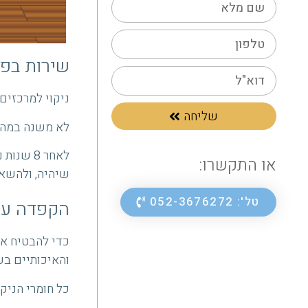
שירות בפ
ניקוי למרכזים
שליחה
לא משנה במה ת
לאחר 8 
או התקשרו:
שיהיה, ולהשאיר
טל': 052-3676272
הקפדה על 
כדי להבטיח את
והאיכותיים בע
כל חומרי הניק